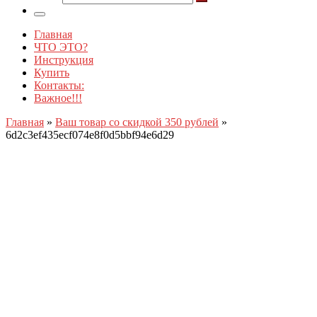
…
Поиск
…
Меню
Главная
ЧТО ЭТО?
Инструкция
Купить
Контакты:
Важное!!!
Главная
»
Ваш товар со скидкой 350 рублей
»
6d2c3ef435ecf074e8f0d5bbf94e6d29